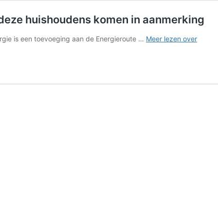
 deze huishoudens komen in aanmerking
Compe
rgie is een toevoeging aan de Energieroute …
Meer lezen over
voor
de
energi
deze
huish
komen
in
aanme