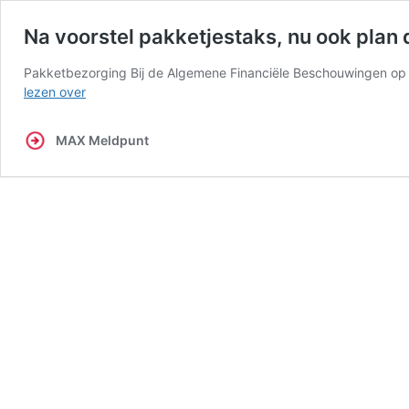
Na voorstel pakketjestaks, nu ook plan 
Pakketbezorging Bij de Algemene Financiële Beschouwingen op 
Na
lezen over
voorstel
pakketjestaks,
MAX Meldpunt
nu
ook
plan
deel
retourkosten
voor
de
klant