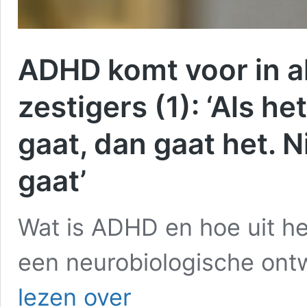
ADHD komt voor in al
zestigers (1): ‘Als h
gaat, dan gaat het. N
gaat’
Wat is ADHD en hoe uit he
een neurobiologische ont
ADHD
lezen over
komt