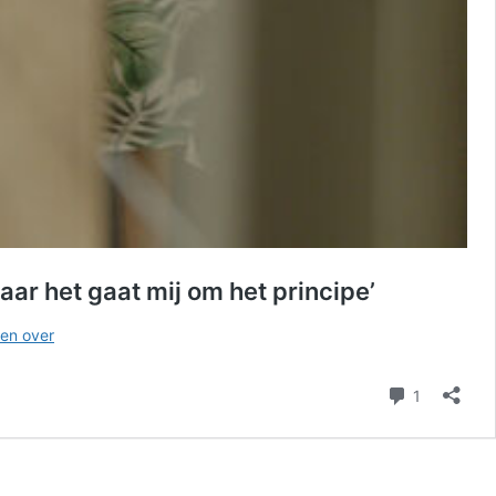
ar het gaat mij om het principe’
Pensioencompensatie?
en over
Lang
niet
reactie
1
voor
iedereen:
‘Het
zijn