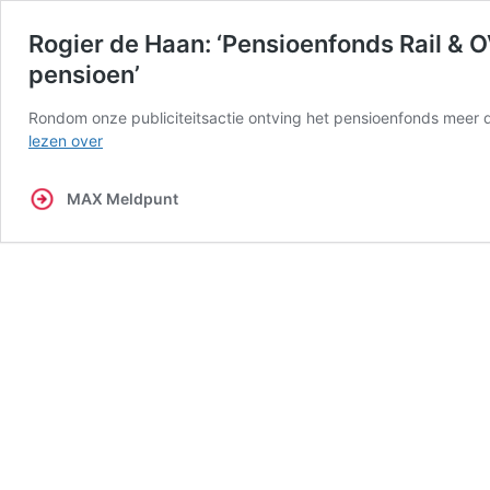
Rogier de Haan: ‘Pensioenfonds Rail & 
pensioen’
Rondom onze publiciteitsactie ontving het pensioenfonds meer
Rogier
lezen over
de
Haan:
MAX Meldpunt
‘Pensioenfonds
Rail
&
OV
overspoeld
met
aanvragen
achterstallig
pensioen’