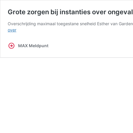
Grote zorgen bij instanties over ongeva
Overschrijding maximaal toegestane snelheid Esther van Gardere
Grote
over
zorgen
bij
MAX Meldpunt
instanties
over
ongevallen
met
fatbikes