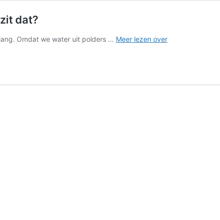
zit dat?
Een
ang. Omdat we water uit polders …
Meer lezen over
miljoen
huizen
gaat
verzakken,
hoe
zit
dat?