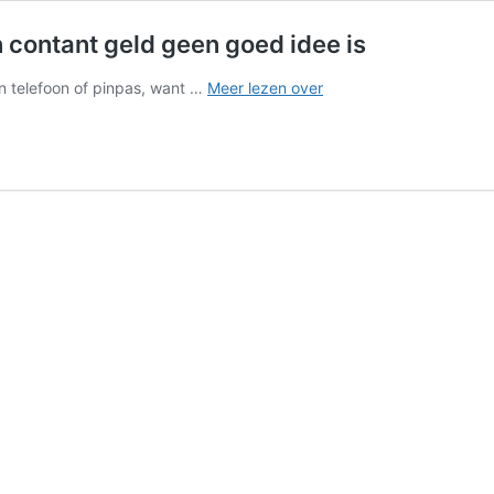
contant geld geen goed idee is
6
en telefoon of pinpas, want …
Meer lezen over
redenen
waarom
het
terugdringen
van
contant
geld
geen
goed
idee
is