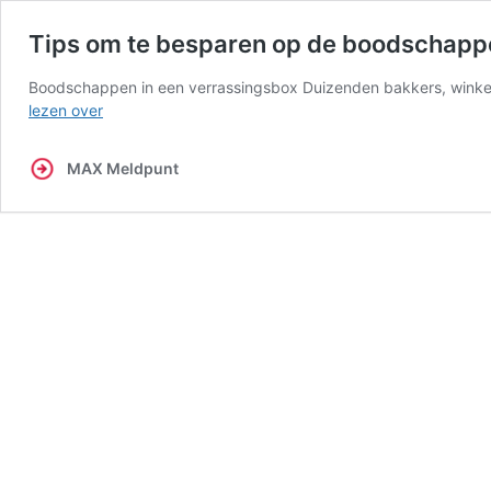
Tips om te besparen op de boodschapp
Boodschappen in een verrassingsbox Duizenden bakkers, winkel
Tips
lezen over
om
te
MAX Meldpunt
besparen
op
de
boodschappen