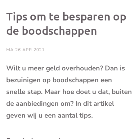
dit
dit
dit
dit
Tips om te besparen op
bericht
bericht
bericht
beri
de boodschappen
op
op
op
via
MA 26 APR 2021
Facebook
X
Whatsap
e-
Wilt u meer geld overhouden? Dan is
mai
bezuinigen op boodschappen een
snelle stap. Maar hoe doet u dat, buiten
(op
de aanbiedingen om? In dit artikel
je
geven wij u een aantal tips.
e-