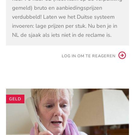
gemeld) bruto en aanbiedingsprijzen
verdubbeld! Laten we het Duitse systeem
invoeren: lage prijzen per stuk. Nu ben je in
NL de sjaak als iets niet in de reclame is.
LOG IN OM TE REAGEREN
Andere
GELD
artikelen