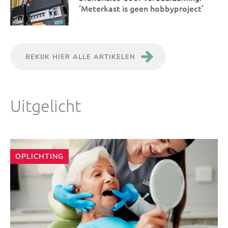
‘Meterkast is geen hobbyproject’
BEKIJK HIER ALLE ARTIKELEN
Uitgelicht
Andere
OPLICHTING
artikelen