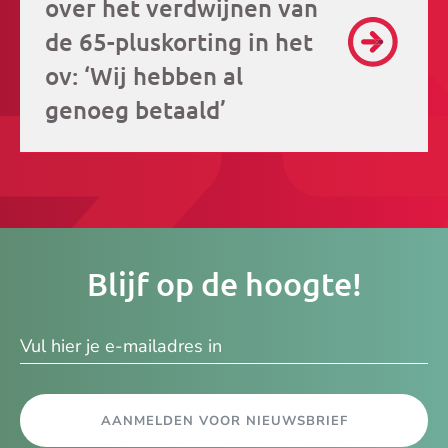
over het verdwijnen van
de 65-pluskorting in het
ov: ‘Wij hebben al
genoeg betaald’
Je
Blijf op de hoogte!
e-
ma
AANMELDEN VOOR NIEUWSBRIEF