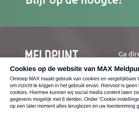
e-
mailad
Ga dir
Ho
Nie
CONTACT
Uit
Opr
© 2026 MAX Meldpunt
Alge