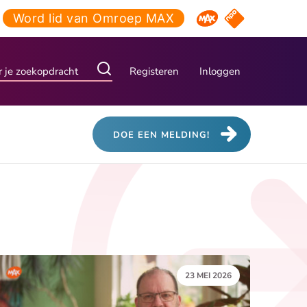
Word lid van Omroep MAX
NPO Start
Omroep MAX
Registeren
Inloggen
DOE EEN MELDING!
DATUM:
23 MEI 2026