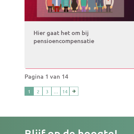
Hier gaat het om bij
pensioencompensatie
Pagina 1 van 14
1
2
3
…
14
Je
Blijf op de hoogte!