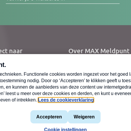
res
ect naar
Over MAX Meldpunt
me
Over Meldpunt Actue
uws
zendingen
oepen
mene voorwaarden
Privacyverklaring
MAX vakantieman
Cookiev