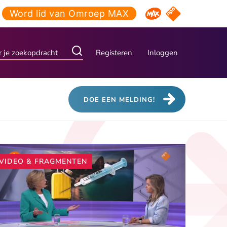
Word lid van Omroep MAX
NPO Start
Omroep MAX
Registeren
Inloggen
DOE EEN MELDING!
Andere
VIDEO & FRAGMENTEN
artikelen