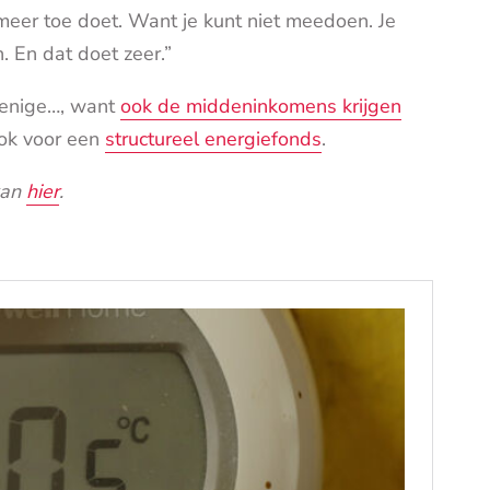
et meer toe doet. Want je kunt niet meedoen. Je
. En dat doet zeer.”
e enige…, want
ook de middeninkomens krijgen
ok voor een
structureel energiefonds
.
kan
hier
.