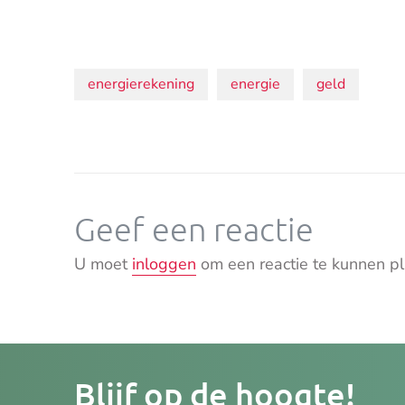
Onderwerpen:
energierekening
energie
geld
Geef een reactie
U moet
inloggen
om een reactie te kunnen pl
Je
Blijf op de hoogte!
e-