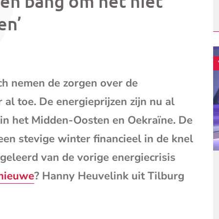
ben bang om het niet
mail
(opent
en’
je
e-
mailpr
ch nemen de zorgen over de
l toe. De energieprijzen zijn nu al
 in het Midden-Oosten en Oekraïne. De
en stevige winter financieel in de knel
geleerd van de vorige energiecrisis
 nieuwe
? Hanny Heuvelink uit Tilburg