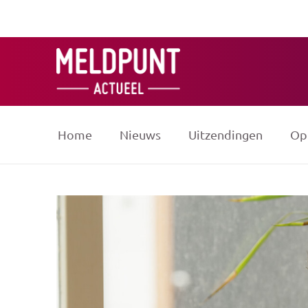
Ga
naar
de
inhoud
Home
Nieuws
Uitzendingen
Op