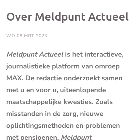
dit
dit
dit
dit
Over Meldpunt Actueel
bericht
bericht
bericht
beri
WO 08 MRT 2023
op
op
op
via
Meldpunt Actueel
is het interactieve,
Facebook
X
Whatsap
e-
journalistieke platform van omroep
MAX. De redactie onderzoekt samen
mai
met u en voor u, uiteenlopende
(op
maatschappelijke kwesties. Zoals
je
misstanden in de zorg, nieuwe
oplichtingsmethoden en problemen
e-
met pensioenen.
Meldpunt