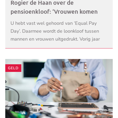
Rogier de Haan over de
pensioenkloof: ‘Vrouwen komen
fors tekort’
U hebt vast wel gehoord van ‘Equal Pay
Day’. Daarmee wordt de loonkloof tussen
mannen en vrouwen uitgedrukt. Vorig jaar
was het verschil in beloning gemiddeld bijna
LEES VERDER
10,5 procen
GELD