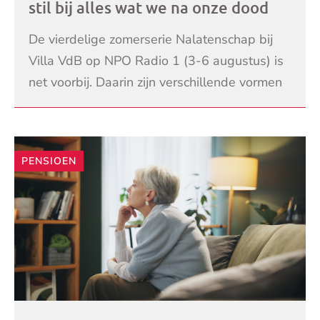
stil bij alles wat we na onze dood
achterlaten’
De vierdelige zomerserie Nalatenschap bij
Villa VdB op NPO Radio 1 (3-6 augustus) is
net voorbij. Daarin zijn verschillende vormen
van nalaten aan bod gekomen. Lees de
LEES VERDER
terugblik o
PENSIOEN