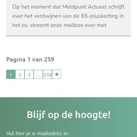
het ov: ‘Wij hebben al genoeg
Op het moment dat Meldpunt Actueel schrijft
betaald’
over het verdwijnen van de 65-pluskorting in
het ov, stroomt onze mailbox over met
reacties. ‘Wegens grote frustraties herhaald’:
LEES VERDER
ee
Pagina 1 van 259
1
2
3
…
259
Je
Blijf op de hoogte!
e-
ma