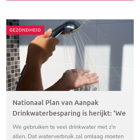
LEES VERDER
Of en hoe de Be
GEZONDHEID
Nationaal Plan van Aanpak
Drinkwaterbesparing is herijkt: ‘We
moeten nóg zuiniger worden met
We gebruiken te veel drinkwater met z’n
drinkwater’
allen. Dat waterverbruik zal omlaag moeten