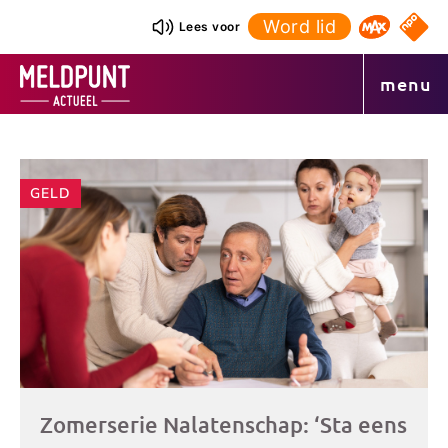
Ga
Word lid
NPO S
Lees voor
Omroep 
naar
de
menu
inhoud
Andere
GELD
artikelen
Zomerserie Nalatenschap: ‘Sta eens