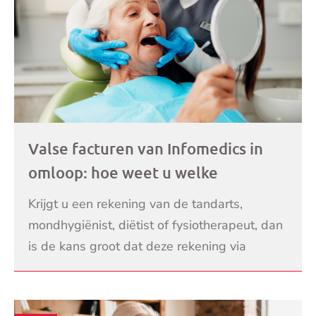
Valse facturen van Infomedics in
omloop: hoe weet u welke
betrouwbaar is?
Krijgt u een rekening van de tandarts,
mondhygiënist, diëtist of fysiotherapeut, dan
is de kans groot dat deze rekening via
Infomedics binnenkomt. Helaas weten
LEES VERDER
oplichters dat ook