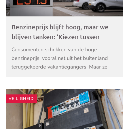
Benzineprijs blijft hoog, maar we
blijven tanken: ‘Kiezen tussen
betalen of de fiets pakken’
Consumenten schrikken van de hoge
benzineprijs, vooral net uit het buitenland
teruggekeerde vakantiegangers. Maar ze
winden zich op een enkeling na ook weer
LEES VERDER
niet heel erg op, merkt
VEILIGHEID