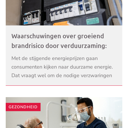
Waarschuwingen over groeiend
brandrisico door verduurzaming:
‘Meterkast is geen hobbyproject’
Met de stijgende energieprijzen gaan
consumenten kijken naar duurzame energie.
Dat vraagt wel om de nodige verzwaringen
van uw meterkast thuis. Als er zoveel extra
LEES VERDER
stroom doorheen
GEZONDHEID