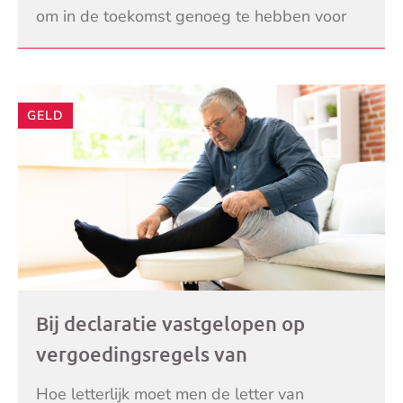
om in de toekomst genoeg te hebben voor
iedereen. Het Nationaal Plan van Aanpak
LEES VERDER
Drinkwaterbespa
GELD
Bij declaratie vastgelopen op
vergoedingsregels van
zorgverzekeraar: ‘Regels zijn
Hoe letterlijk moet men de letter van