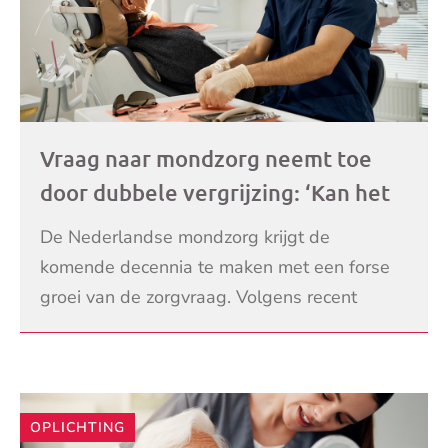
Vraag naar mondzorg neemt toe
door dubbele vergrijzing: ‘Kan het
aanbod dat wel bijhouden?’
De Nederlandse mondzorg krijgt de
komende decennia te maken met een forse
groei van de zorgvraag. Volgens recent
onderzoek van Rabobank komt dat door de
LEES VERDER
zogenoemde ‘dubbele vergr
OPLICHTING