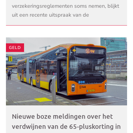
regels’
verzekeringsreglementen soms nemen, blijkt
uit een recente uitspraak van de
Geschillencommissie Zorgverzekeringen. Een
LEES VERDER
man dient een declarati
GELD
Nieuwe boze meldingen over het
verdwijnen van de 65-pluskorting in