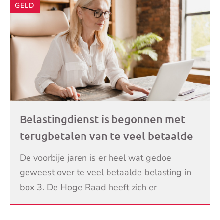
GELD
Belastingdienst is begonnen met
terugbetalen van te veel betaalde
box 3-belasting: ‘Hé, hé, eindelijk
De voorbije jaren is er heel wat gedoe
gerechtigheid’
geweest over te veel betaalde belasting in
box 3. De Hoge Raad heeft zich er
meermaals mee moeten bemoeien. Waar
LEES VERDER
voorheen uit is gegaan van e