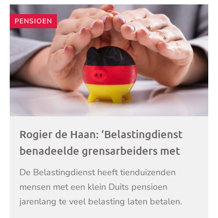
PENSIOEN
Rogier de Haan: ‘Belastingdienst
benadeelde grensarbeiders met
een klein Duits pensioen’
De Belastingdienst heeft tienduizenden
mensen met een klein Duits pensioen
jarenlang te veel belasting laten betalen.
Het gaat in totaal om zo’n 200 miljoen euro.