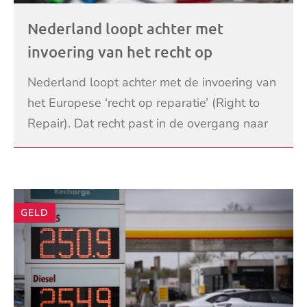
Nederland loopt achter met
invoering van het recht op
reparatie: ‘Ik heb bewust voor een
Nederland loopt achter met de invoering van
telefoon gekozen die makkelijk te
het Europese ‘recht op reparatie’ (Right to
repareren is’
Repair). Dat recht past in de overgang naar
een circulaire economie. Het doel is dat app
LEES VERDER
GELD