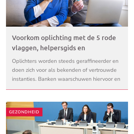
Voorkom oplichting met de 5 rode
vlaggen, helpersgids en
familiewachtwoord: ‘Nou jongens,
Oplichters worden steeds geraffineerder en
zorg maar goed voor je moedertje’
doen zich voor als bekenden of vertrouwde
instanties. Banken waarschuwen hiervoor en
ontwikkelen hulpmiddelen zoals de 5 rode
LEES VERDER
vlaggen om
GEZONDHEID