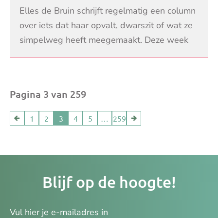
Elles de Bruin schrijft regelmatig een column
over iets dat haar opvalt, dwarszit of wat ze
simpelweg heeft meegemaakt. Deze week
schrijft ze over de suikertaks.
LEES VERDER
Pagina 3 van 259
1
2
3
4
5
…
259
Je
Blijf op de hoogte!
e-
ma