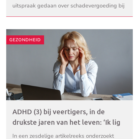
uitspraak gedaan over schadevergoeding bij
bankhelpdeskfraude. De coulanceregeling
LEES VERDER
waar Meldpunt Actue
GEZONDHEID
ADHD (3) bij veertigers, in de
drukste jaren van het leven: ‘Ik lig
nooit op de bank!’
In een zesdelige artikelreeks onderzoekt