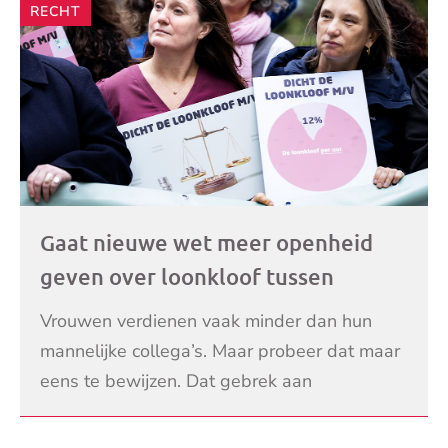
RECHT
Gaat nieuwe wet meer openheid
geven over loonkloof tussen
mannen en vrouwen? ‘Het zal mij
Vrouwen verdienen vaak minder dan hun
benieuwen, hoe dit gaat uitpakken’
mannelijke collega’s. Maar probeer dat maar
eens te bewijzen. Dat gebrek aan
transparantie moet veranderen met een
LEES VERDER
nieuw wetsvoorstel van mi