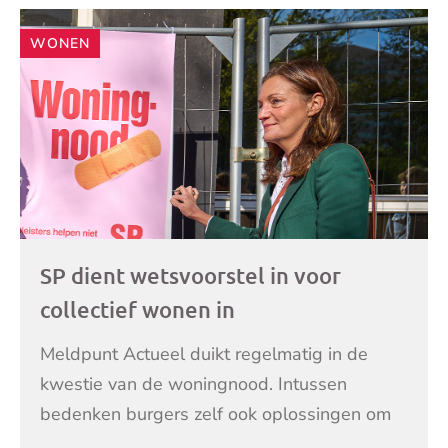
WONEN
SP dient wetsvoorstel in voor
collectief wonen in
wooncoöperaties: ‘De wet erkent
Meldpunt Actueel duikt regelmatig in de
deze vorm van wonen waarbij je
kwestie van de woningnood. Intussen
zelf bouwt nog niet’
bedenken burgers zelf ook oplossingen om
de woningmarkt vlot te trekken. Een daarvan