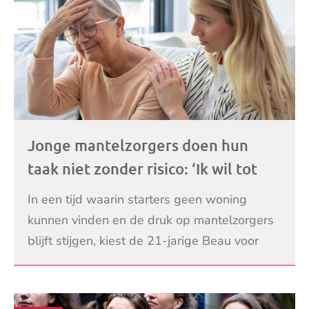
Jonge mantelzorgers doen hun
taak niet zonder risico: ‘Ik wil tot
het laatst voor opa en oma zorgen’
In een tijd waarin starters geen woning
kunnen vinden en de druk op mantelzorgers
blijft stijgen, kiest de 21-jarige Beau voor
een ongewone oplossing: wonen in de tuin
LEES VERDER
van haar gro