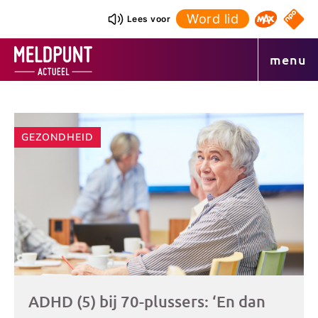
Ga
Word lid
NPO S
Lees voor
Omroep 
naar
de
menu
inhoud
Andere
GEZONDHEID
artikelen
ADHD (5) bij 70-plussers: ‘En dan