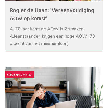
Rogier de Haan: ‘Vereenvoudiging
AOW op komst’
Al 70 jaar komt de AOW in 2 smaken.
Alleenstaanden krijgen een hoge AOW (70
procent van het minimumloon),
samenwonenden of gehuwden elk een lage
LEES VERDER
AOW (50 procent van het minimumloon
GEZONDHEID