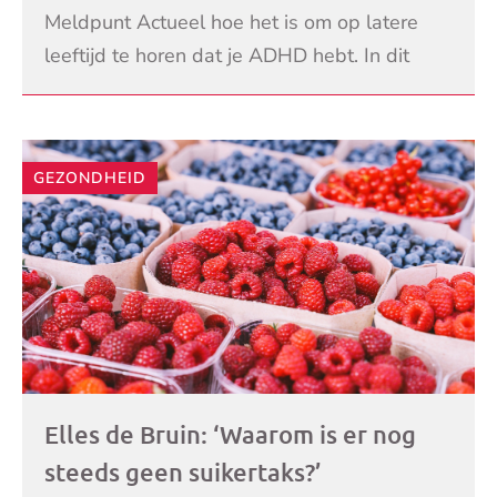
Meldpunt Actueel hoe het is om op latere
leeftijd te horen dat je ADHD hebt. In dit
deel staat de leeftijdsgroep 40–59 jaar
LEES VERDER
centraal. Dez
GEZONDHEID
Elles de Bruin: ‘Waarom is er nog
steeds geen suikertaks?’