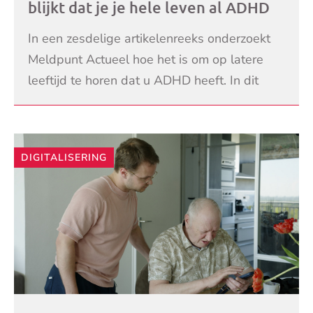
blijkt dat je je hele leven al ADHD
hebt’
In een zesdelige artikelenreeks onderzoekt
Meldpunt Actueel hoe het is om op latere
leeftijd te horen dat u ADHD heeft. In dit
deel staat de leeftijdsgroep 70-79 centraal.
LEES VERDER
Deze gro
DIGITALISERING