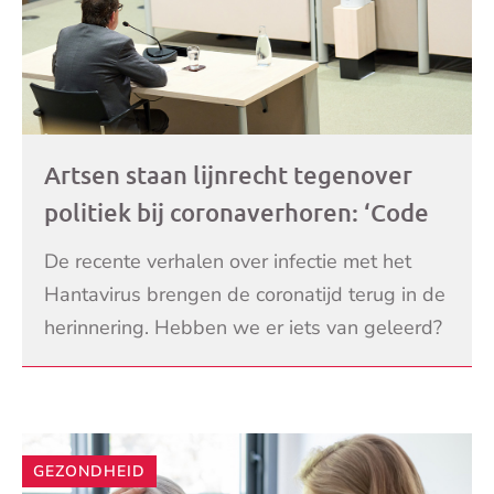
Artsen staan lijnrecht tegenover
politiek bij coronaverhoren: ‘Code
zwart was wel degelijk aan de orde’
De recente verhalen over infectie met het
Hantavirus brengen de coronatijd terug in de
herinnering. Hebben we er iets van geleerd?
Op dit moment vindt de parlementaire
LEES VERDER
enquête pla
GEZONDHEID