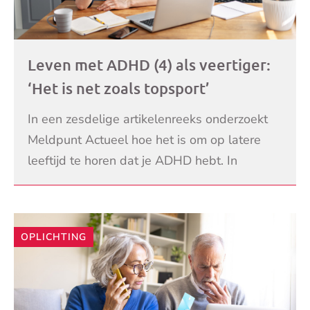
Leven met ADHD (4) als veertiger:
‘Het is net zoals topsport’
In een zesdelige artikelenreeks onderzoekt
Meldpunt Actueel hoe het is om op latere
leeftijd te horen dat je ADHD hebt. In
aflevering 4 staat nog 1 keer dezelfde
LEES VERDER
leeftijdsgroep 40�
OPLICHTING