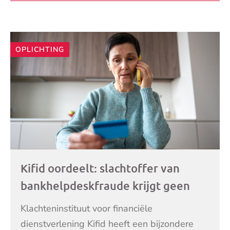
LEES VERDER
is zelf bouwen vanu
OPLICHTING
Kifid oordeelt: slachtoffer van
bankhelpdeskfraude krijgt geen
vergoeding als die zelf betaling
Klachteninstituut voor financiële
doet
dienstverlening Kifid heeft een bijzondere