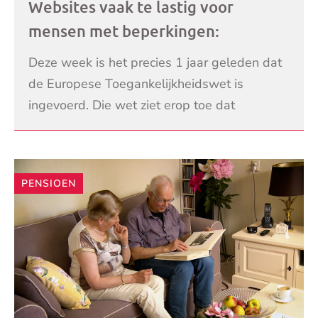
Websites vaak te lastig voor
mensen met beperkingen:
‘Toegankelijkheid neemt toe, maar
Deze week is het precies 1 jaar geleden dat
er is nog veel meer te halen’
de Europese Toegankelijkheidswet is
ingevoerd. Die wet ziet erop toe dat
websites ook toegankelijk zijn voor mensen
LEES VERDER
met beperkingen. Dig
PENSIOEN