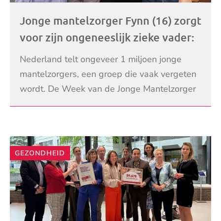
Jonge mantelzorger Fynn (16) zorgt
voor zijn ongeneeslijk zieke vader:
‘Je bent er altijd mee bezig’
Nederland telt ongeveer 1 miljoen jonge
mantelzorgers, een groep die vaak vergeten
wordt. De Week van de Jonge Mantelzorger
(1-7 juni) staat in het teken van jongeren die
LEES VERDER
mantelzor
GEZONDHEID