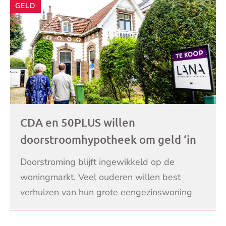
GELD
CDA en 50PLUS willen
doorstroomhypotheek om geld ‘in
de stenen’ vrij te maken: ‘Zo zetten
Doorstroming blijft ingewikkeld op de
we de woningmarkt in beweging’
woningmarkt. Veel ouderen willen best
verhuizen van hun grote eengezinswoning
naar iets kleiners. Maar passende woningen
LEES VERDER
zijn schaars en vaak