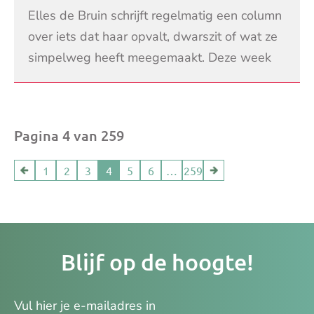
Elles de Bruin schrijft regelmatig een column
over iets dat haar opvalt, dwarszit of wat ze
simpelweg heeft meegemaakt. Deze week
komt ze nog 1 keer terug op de problemen
LEES VERDER
die veel
Pagina 4 van 259
1
2
3
4
5
6
…
259
Je
Blijf op de hoogte!
e-
ma