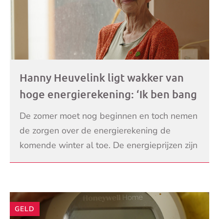
Hanny Heuvelink ligt wakker van
hoge energierekening: ‘Ik ben bang
om het niet meer te kunnen
De zomer moet nog beginnen en toch nemen
betalen’
de zorgen over de energierekening de
komende winter al toe. De energieprijzen zijn
nu al torenhoog door de politieke onrust in
LEES VERDER
het Midden-O
GELD