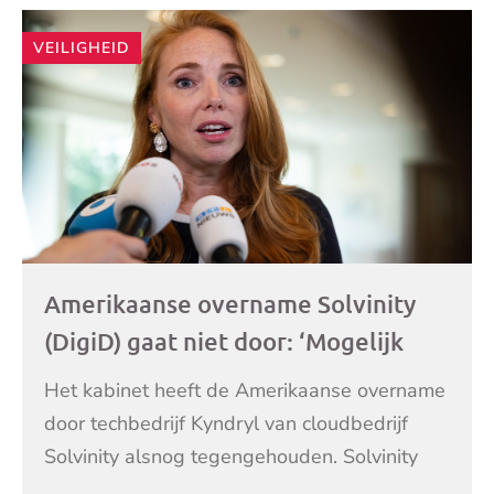
VEILIGHEID
Amerikaanse overname Solvinity
(DigiD) gaat niet door: ‘Mogelijk
een risico voor het publieke belang’
Het kabinet heeft de Amerikaanse overname
door techbedrijf Kyndryl van cloudbedrijf
Solvinity alsnog tegengehouden. Solvinity
beheert onder meer systemen voor DigiD en