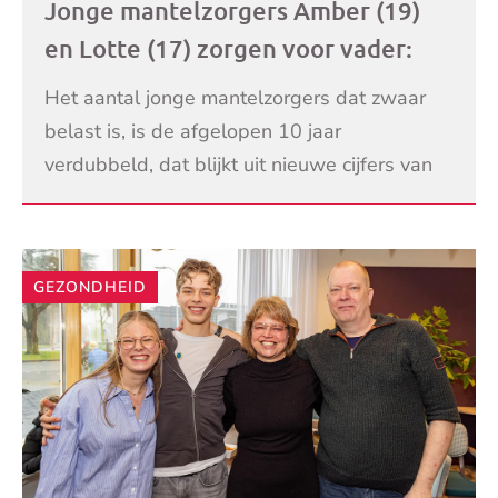
Jonge mantelzorgers Amber (19)
en Lotte (17) zorgen voor vader:
‘Lastig om zo jong te zijn en te
Het aantal jonge mantelzorgers dat zwaar
moeten zorgen. Het hoort eigenlijk
belast is, is de afgelopen 10 jaar
andersom’
verdubbeld, dat blijkt uit nieuwe cijfers van
het Sociaal Cultureel Planbureau (SCP). Het
LEES VERDER
gaat dan om ma
GEZONDHEID