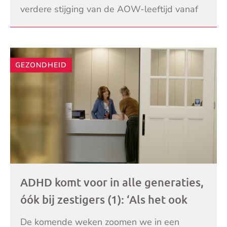
verdere stijging van de AOW-leeftijd vanaf
2033 ingetrokken. Met een brief nodigt
LEES VERDER
Minister van Social
GEZONDHEID
ADHD komt voor in alle generaties,
óók bij zestigers (1): ‘Als het ook
maar enigszins gaat, dan gaat het.
De komende weken zoomen we in een