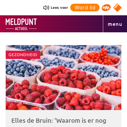
Ga
Word lid
NPO S
Lees voor
Omroep 
naar
de
menu
inhoud
Andere
GEZONDHEID
artikelen
Elles de Bruin: ‘Waarom is er nog