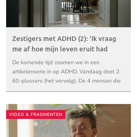
Zestigers met ADHD (2): ‘Ik vraag
me af hoe mijn leven eruit had
gezien als ik dit eerder had
De komende tijd zoomen we in een
geweten’
artikelenserie in op ADHD. Vandaag deel 2:
60-plussers (het vervolg). De 4 mensen die
Meldpunt Actueel hierover spreekt in deze
LEES VERDER
leeftijdscategorie,
VIDEO & FRAGMENTEN