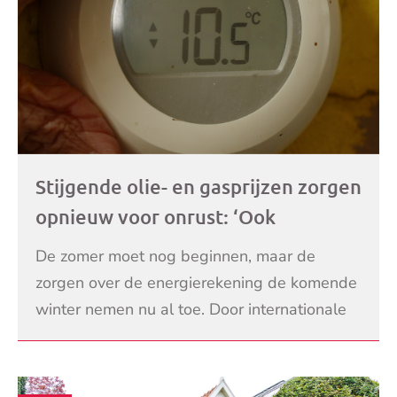
Stijgende olie- en gasprijzen zorgen
opnieuw voor onrust: ‘Ook
middeninkomens krijgen probleem
De zomer moet nog beginnen, maar de
om de energierekening te betalen’
zorgen over de energierekening de komende
winter nemen nu al toe. Door internationale
spanningen en onrust in het Midden-Oosten
LEES VERDER
stijgen de energ