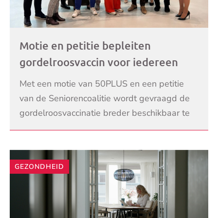
Motie en petitie bepleiten
gordelroosvaccin voor iedereen
met zwakke gezondheid: ‘De meest
Met een motie van 50PLUS en een petitie
kwetsbare mensen vallen nu buiten
van de Seniorencoalitie wordt gevraagd de
de boot’
gordelroosvaccinatie breder beschikbaar te
maken. Vanaf 2027 is de prik gratis voor
LEES VERDER
mensen die 60
GEZONDHEID