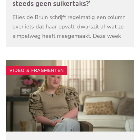
steeds geen suikertaks?’
Elles de Bruin schrijft regelmatig een column
over iets dat haar opvalt, dwarszit of wat ze
simpelweg heeft meegemaakt. Deze week
schrijft ze over de suikertaks.
LEES VERDER
VIDEO & FRAGMENTEN