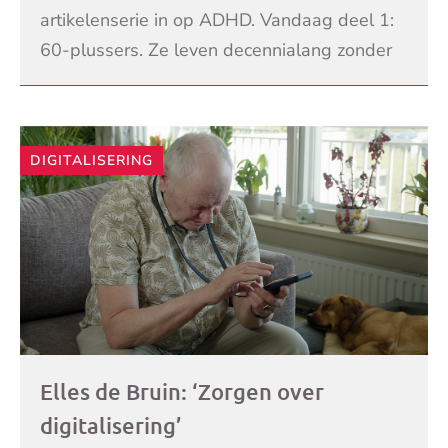
Niemand ziet dat het niet gaat’
artikelenserie in op ADHD. Vandaag deel 1:
60-plussers. Ze leven decennialang zonder
diagnose, compenseren tot ze niet meer
LEES VERDER
kunnen en pas op later
DIGITALISERING
Elles de Bruin: ‘Zorgen over
digitalisering’