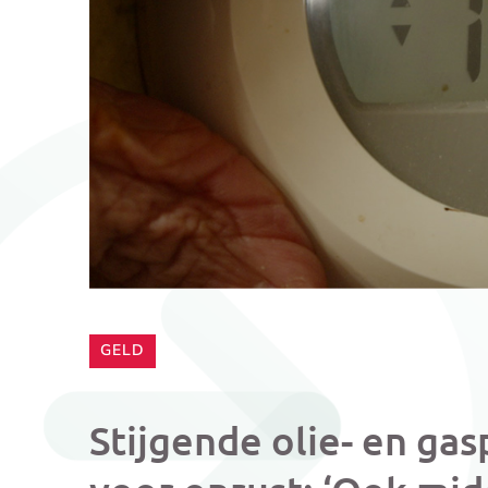
CATEGORIE:
GELD
Stijgende olie- en ga