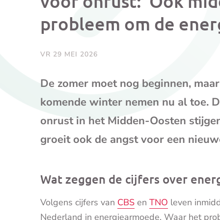
voor onrust: ‘Ook mi
probleem om de energ
VR 29 MEI 2026
De zomer moet nog beginnen, maar 
komende winter nemen nu al toe. D
onrust in het Midden-Oosten stijge
groeit ook de angst voor een nieuwe
Wat zeggen de cijfers over ene
Volgens cijfers van
CBS
en
TNO
leven inmidd
Nederland in energiearmoede. Waar het pro