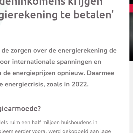
ddeninkomens krijgen
mail
(opent
ierekening te betalen’
je
e-
mailpr
de zorgen over de energierekening de
oor internationale spanningen en
n de energieprijzen opnieuw. Daarmee
 energiecrisis, zoals in 2022.
rgiearmoede?
els ruim een half miljoen huishoudens in
bleem eerder vooral werd gekoppeld aan lage