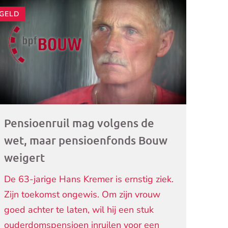
GELD
ogramma)
Pensioenruil mag volgens de
wet, maar pensioenfonds Bouw
weigert
De 63-jarige Hans Kremer is ernstig ziek.
Zijn toekomst ongewis. Om zijn vrouw
goed achter te laten, wil hij een stuk
ouderdomspensioen inruilen voor een