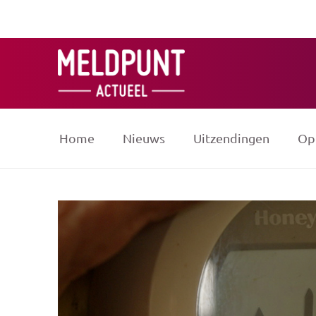
Ga
naar
de
inhoud
Home
Nieuws
Uitzendingen
Op