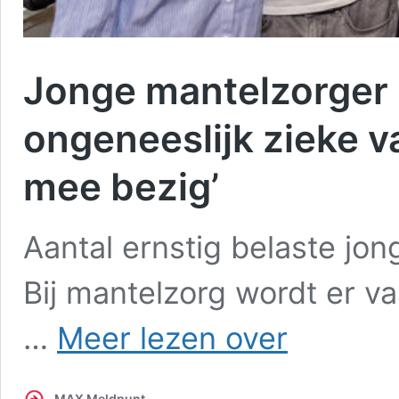
Jonge mantelzorger F
ongeneeslijk zieke vad
mee bezig’
Aantal ernstig belaste jo
Bij mantelzorg wordt er 
Jonge
…
Meer lezen over
mantelzorger
Fynn
(16)
MAX Meldpunt
zorgt