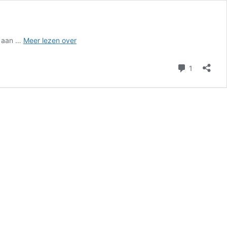
Gemeentelijk
r aan …
Meer lezen over
toezicht
faalt
reactie
1
bij
plaatsing
trapliften