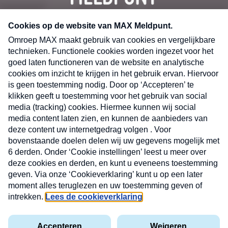
CONTACT
Volg ons op
Nieuwsbrief
X
Neem hier een gratis abonnement op de MAX
Consumenten nieuwsbrief. Elke maandag en
donderdag in uw mailbox.
laring
MAX
Cookieverklaring
Kwetsbaarheid
Cookie
Uw
vakantieman
melden
instellingen
INSCH