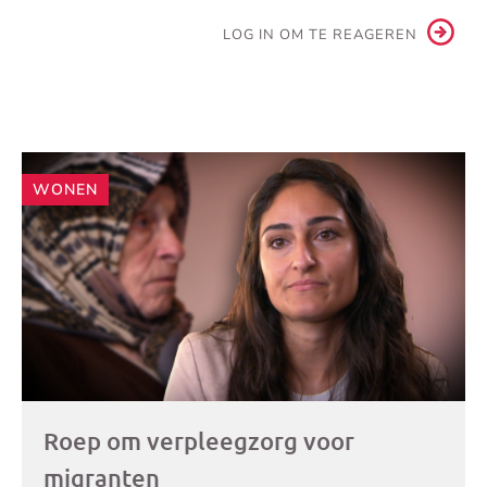
LOG IN OM TE REAGEREN
Andere
WONEN
artikelen
Roep om verpleegzorg voor
migranten