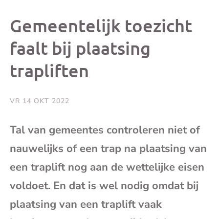
dit
dit
dit
dit
Gemeentelijk toezicht
bericht
bericht
bericht
beri
faalt bij plaatsing
trapliften
op
op
op
via
Facebook
X
Whatsap
e-
VR 14 OKT 2022
mai
Tal van gemeentes controleren niet of
nauwelijks of een trap na plaatsing van
(op
een traplift nog aan de wettelijke eisen
je
voldoet. En dat is wel nodig omdat bij
e-
plaatsing van een traplift vaak