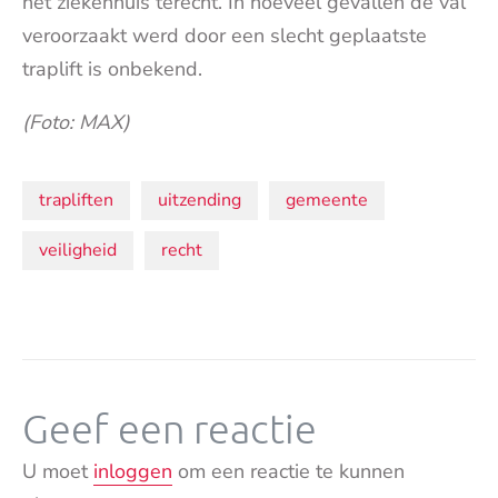
het ziekenhuis terecht. In hoeveel gevallen de val
veroorzaakt werd door een slecht geplaatste
traplift is onbekend.
(Foto: MAX)
Onderwerpen:
trapliften
uitzending
gemeente
veiligheid
recht
Geef een reactie
U moet
inloggen
om een reactie te kunnen