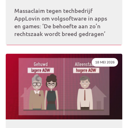
Massaclaim tegen techbedrijf
AppLovin om volgsoftware in apps
en games: ‘De behoefte aan zo’n
rechtszaak wordt breed gedragen’
DATUM:
18 MEI 2026