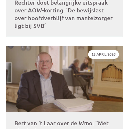
Rechter doet belangrijke uitspraak
over AOW-korting: ‘De bewijslast
over hoofdverblijf van mantelzorger
ligt bij SVB’
DATUM:
13 APRIL 2026
Bert van ’t Laar over de Wmo: “Met