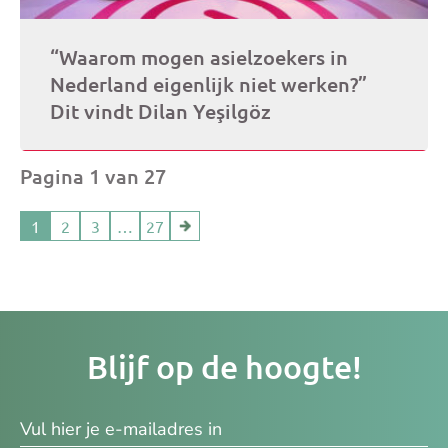
“Waarom mogen asielzoekers in
Nederland eigenlijk niet werken?”
Dit vindt Dilan Yeşilgöz
Pagina 1 van 27
1
2
3
…
27
Je
Blijf op de hoogte!
e-
ma