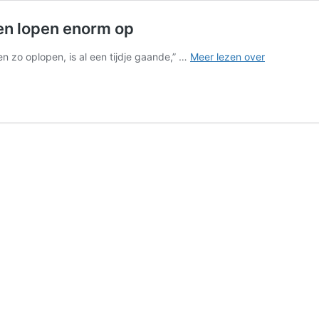
en lopen enorm op
Wachttijden
n zo oplopen, is al een tijdje gaande,” …
Meer lezen over
voor
hybride
warmtepo
lopen
enorm
op