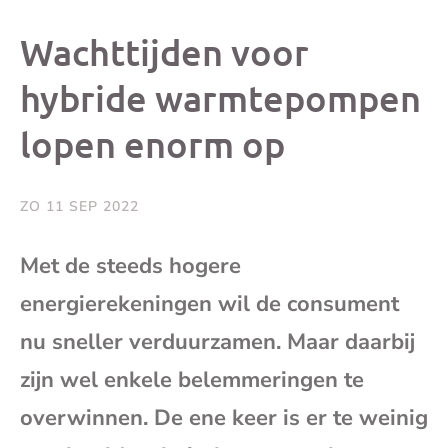
dit
dit
dit
dit
Wachttijden voor
bericht
bericht
bericht
beri
hybride warmtepompen
lopen enorm op
op
op
op
via
Facebook
X
Whatsap
e-
ZO 11 SEP 2022
mai
Met de steeds hogere
energierekeningen wil de consument
(op
nu sneller verduurzamen. Maar daarbij
je
zijn wel enkele belemmeringen te
e-
overwinnen. De ene keer is er te weinig