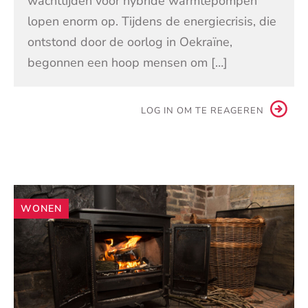
wachttijden voor hybride warmtepompen
lopen enorm op. Tijdens de energiecrisis, die
ontstond door de oorlog in Oekraïne,
begonnen een hoop mensen om […]
LOG IN OM TE REAGEREN
Andere
WONEN
artikelen