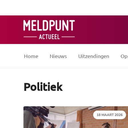
Ga
naar
de
inhoud
Home
Nieuws
Uitzendingen
Op
Politiek
DATUM:
18 MAART 2026