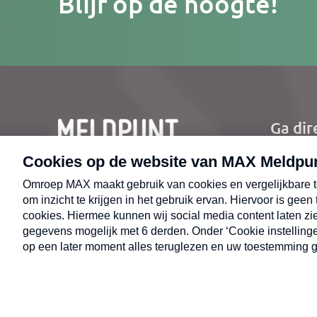
Blijf op de hoogte!
e-
mailad
Ga dir
Ho
Nie
CONTACT
Uit
Opr
© 2026 MAX Meldpunt
Alge