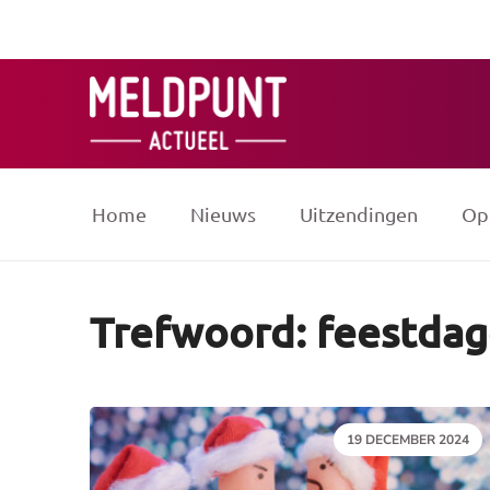
Ga
naar
de
inhoud
Home
Nieuws
Uitzendingen
Op
Trefwoord: feestda
DATUM:
19 DECEMBER 2024