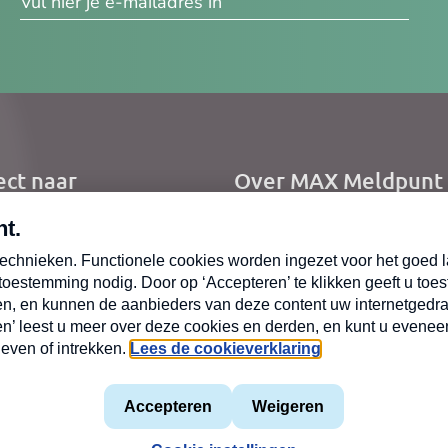
res
ect naar
Over MAX Meldpunt
me
Over Meldpunt Actue
uws
zendingen
oepen
mene voorwaarden
Privacyverklaring
MAX vakantieman
Cookiev