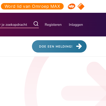
Word lid van Omroep MAX
NPO Start
Omroep MAX
Registeren
Inloggen
DOE EEN MELDING!