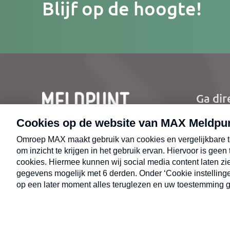
Blijf op de hoogte!
e-
mailad
Ga dir
Ho
Nie
CONTACT
Uit
Opr
© 2026 MAX Meldpunt
Alge