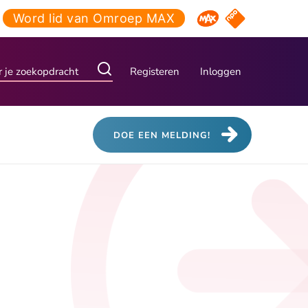
Word lid van Omroep MAX
NPO Start
Omroep MAX
Registeren
Inloggen
DOE EEN MELDING!