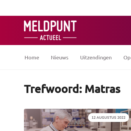
Ga
naar
de
inhoud
Home
Nieuws
Uitzendingen
Op
Trefwoord: Matras
DATUM:
12 AUGUSTUS 2022