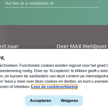
res
ect naar
Over MAX Meldpunt
me
Over Meldpunt Actue
uws
zendingen
oepen
mene voorwaarden
Privacyverklaring
MAX vakantieman
Cookiev