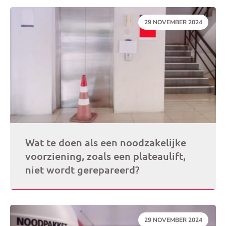
DATUM:
29 NOVEMBER 2024
Wat te doen als een noodzakelijke
voorziening, zoals een plateaulift,
niet wordt gerepareerd?
DATUM:
29 NOVEMBER 2024