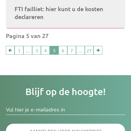
FTI failliet: hier kunt u de kosten
declareren
Pagina 5 van 27
1
…
3
4
5
6
7
…
27
Je
Blijf op de hoogte!
e-
ma