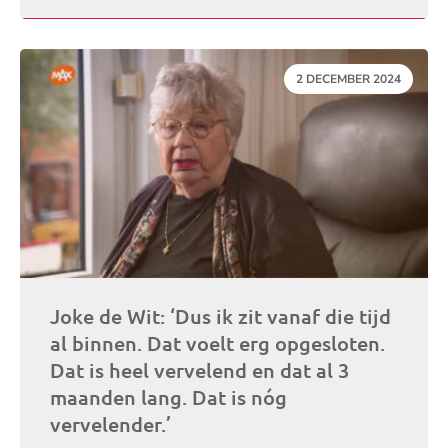
DATUM:
2 DECEMBER 2024
Joke de Wit: ‘Dus ik zit vanaf die tijd
al binnen. Dat voelt erg opgesloten.
Dat is heel vervelend en dat al 3
maanden lang. Dat is nóg
vervelender.’