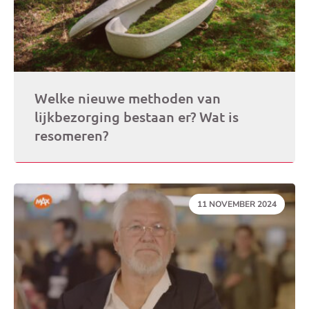
Welke nieuwe methoden van
lijkbezorging bestaan er? Wat is
resomeren?
DATUM:
11 NOVEMBER 2024