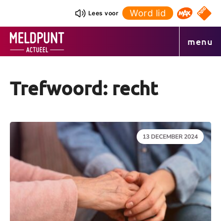
Ga
Word lid
NPO S
Lees voor
Omroep 
naar
de
menu
inhoud
Trefwoord: recht
DATUM:
13 DECEMBER 2024