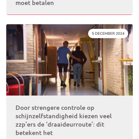
moet betalen
DATUM:
5 DECEMBER 2024
Door strengere controle op
schijnzelfstandigheid kiezen veel
zzp’ers de ‘draaideurroute’: dit
betekent het