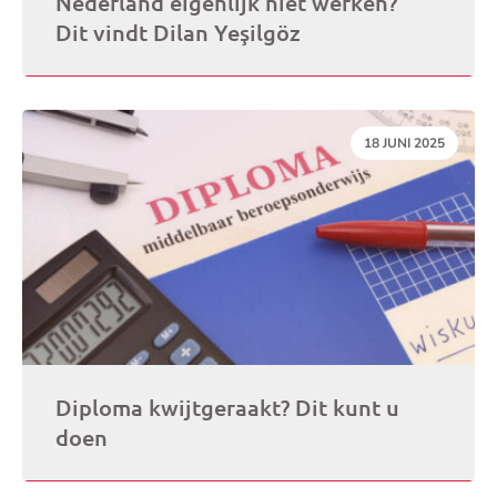
Nederland eigenlijk niet werken?”
Dit vindt Dilan Yeşilgöz
DATUM:
18 JUNI 2025
Diploma kwijtgeraakt? Dit kunt u
doen