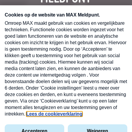
CONTACT
Volg ons op
Nieuwsbrief
X
Neem hier een gratis abonnement op de MAX
Consumenten nieuwsbrief. Elke maandag en
donderdag in uw mailbox.
laring
MAX
Cookieverklaring
Kwetsbaarheid
Cookie
Uw
vakantieman
melden
instellingen
INSCH