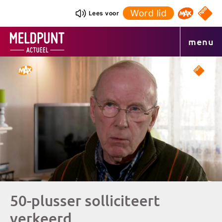
Ga
Word lid
NPO S
Lees voor
Omroep 
naar
de
menu
inhoud
50-plusser solliciteert
verkeerd