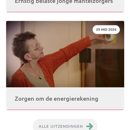
Ernstig belaste jonge mantelzorgers
DATUM:
29 MEI 2026
Zorgen om de energierekening
ALLE UITZENDINGEN