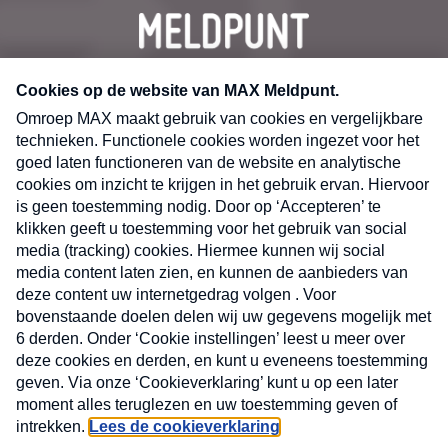
CONTACT
Volg ons op
Nieuwsbrief
X
Neem hier een gratis abonnement op de MAX
Consumenten nieuwsbrief. Elke maandag en
donderdag in uw mailbox.
laring
MAX
Cookieverklaring
Kwetsbaarheid
Cookie