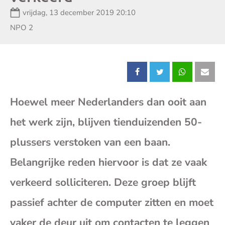
Datum:
vrijdag, 13 december 2019 20:10
Zender:
NPO 2
Deel
Deel
Deel
Dee
Hoewel meer Nederlanders dan ooit aan
dit
dit
dit
dit
het werk zijn, blijven tienduizenden 50-
bericht
bericht
bericht
beri
plussers verstoken van een baan.
op
op
op
op
Belangrijke reden hiervoor is dat ze vaak
verkeerd solliciteren. Deze groep blijft
Facebook
X
Whatsap
E-
passief achter de computer zitten en moet
mai
vaker de deur uit om contacten te leggen