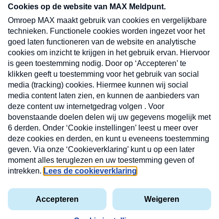
CONTACT
Volg ons op
Nieuwsbrief
X
Neem hier een gratis abonnement op de MAX
Consumenten nieuwsbrief. Elke maandag en
donderdag in uw mailbox.
laring
MAX
Cookieverklaring
Kwetsbaarheid
Cookie
Uw
vakantieman
melden
instellingen
INSCH
e-
VOOR
privacyverklaring