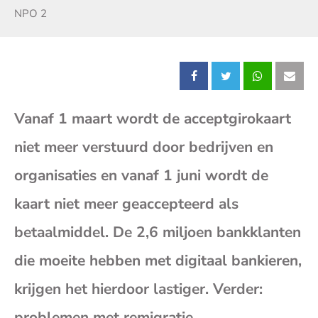
Zender:
NPO 2
Deel
Deel
Deel
Dee
Vanaf 1 maart wordt de acceptgirokaart
dit
dit
dit
dit
niet meer verstuurd door bedrijven en
bericht
bericht
bericht
beri
organisaties en vanaf 1 juni wordt de
op
op
op
op
kaart niet meer geaccepteerd als
betaalmiddel. De 2,6 miljoen bankklanten
Facebook
X
Whatsap
E-
die moeite hebben met digitaal bankieren,
mai
krijgen het hierdoor lastiger. Verder:
(op
problemen met remigratie.