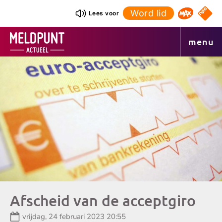
Ga
Word lid
NPO S
Lees voor
Omroep 
naar
de
menu
inhoud
Afscheid van de acceptgiro
Datum:
vrijdag, 24 februari 2023 20:55