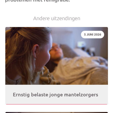
je
Andere uitzendingen
e-
DATUM:
5 JUNI 2026
mai
Ernstig belaste jonge mantelzorgers