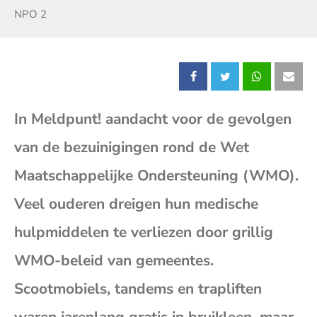
Zender:
NPO 2
Deel
Deel
Deel
Dee
In Meldpunt! aandacht voor de gevolgen
dit
dit
dit
dit
van de bezuinigingen rond de Wet
bericht
bericht
bericht
beri
Maatschappelijke Ondersteuning (WMO).
op
op
op
op
Veel ouderen dreigen hun medische
hulpmiddelen te verliezen door grillig
Facebook
X
Whatsap
E-
WMO-beleid van gemeentes.
mai
Scootmobiels, tandems en trapliften
(op
waren jarenlang gratis in bruikleen, maar