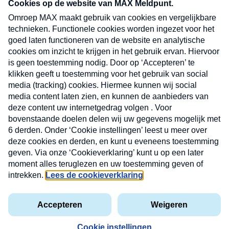
CONTACT
Volg ons op
Nieuwsbrief
X
Neem hier een gratis abonnement op de MAX
Consumenten nieuwsbrief. Elke maandag en
donderdag in uw mailbox.
laring
MAX
Cookieverklaring
Kwetsbaarheid
Cookie
Uw
vakantieman
melden
instellingen
INSCH
e-
VOOR
privacyverklaring