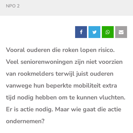
Zender:
NPO 2
Deel
Deel
Deel
Dee
Vooral ouderen die roken lopen risico.
dit
dit
dit
dit
Veel seniorenwoningen zijn niet voorzien
bericht
bericht
bericht
beri
van rookmelders terwijl juist ouderen
op
op
op
op
vanwege hun beperkte mobiliteit extra
tijd nodig hebben om te kunnen vluchten.
Facebook
X
Whatsap
E-
Er is actie nodig. Maar wie gaat die actie
mai
ondernemen?
(op