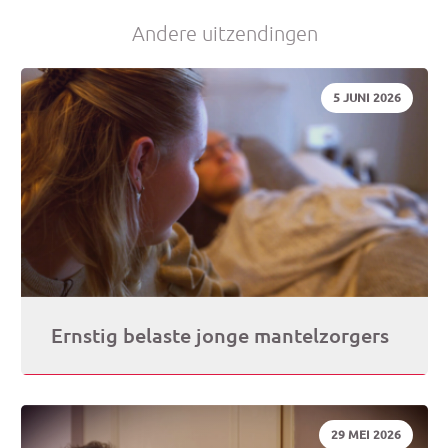
Andere uitzendingen
je
DATUM:
5 JUNI 2026
e-
mai
Ernstig belaste jonge mantelzorgers
DATUM:
29 MEI 2026