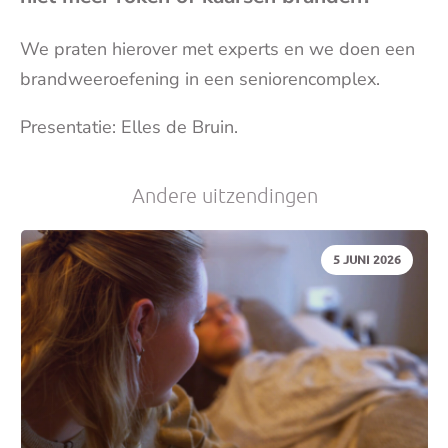
(op
We praten hierover met experts en we doen een
brandweeroefening in een seniorencomplex.
je
Presentatie: Elles de Bruin.
e-
Andere uitzendingen
mai
DATUM:
5 JUNI 2026