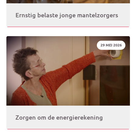
Ernstig belaste jonge mantelzorgers
DATUM:
29 MEI 2026
Zorgen om de energierekening