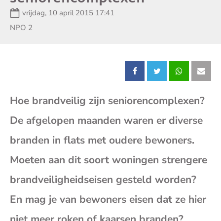
Datum:
vrijdag, 10 april 2015 17:41
Zender:
NPO 2
Deel
Deel
Deel
Dee
Hoe brandveilig zijn seniorencomplexen?
dit
dit
dit
dit
De afgelopen maanden waren er diverse
bericht
bericht
bericht
beri
branden in flats met oudere bewoners.
op
op
op
op
Moeten aan dit soort woningen strengere
brandveiligheidseisen gesteld worden?
Facebook
X
Whatsap
E-
En mag je van bewoners eisen dat ze hier
mai
niet meer roken of kaarsen branden?