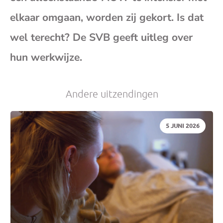
(op
elkaar omgaan, worden zij gekort. Is dat
wel terecht? De SVB geeft uitleg over
je
hun werkwijze.
e-
Andere uitzendingen
mai
DATUM:
5 JUNI 2026