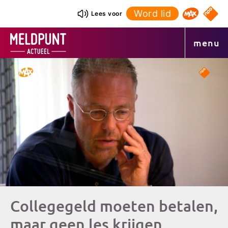
Ga
Word lid
NPO S
Lees voor
Omroep 
naar
de
menu
inhoud
Collegegeld moeten betalen,
maar geen les krijgen