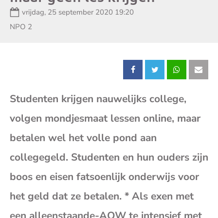
Datum:
vrijdag, 25 september 2020 19:20
Zender:
NPO 2
Deel
Deel
Deel
Dee
Studenten krijgen nauwelijks college,
dit
dit
dit
dit
volgen mondjesmaat lessen online, maar
bericht
bericht
bericht
beri
betalen wel het volle pond aan
op
op
op
op
collegegeld. Studenten en hun ouders zijn
boos en eisen fatsoenlijk onderwijs voor
Facebook
X
Whatsap
E-
het geld dat ze betalen. * Als exen met
mai
een alleenstaande-AOW te intensief met