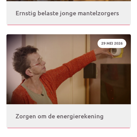
Ernstig belaste jonge mantelzorgers
DATUM:
29 MEI 2026
Zorgen om de energierekening