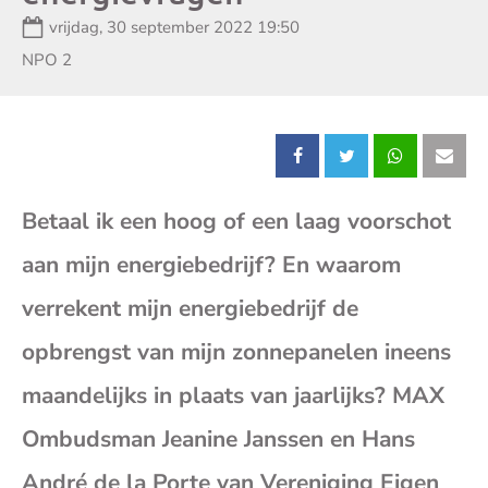
Datum:
vrijdag, 30 september 2022 19:50
Zender:
NPO 2
Deel
Deel
Deel
Dee
Betaal ik een hoog of een laag voorschot
dit
dit
dit
dit
aan mijn energiebedrijf? En waarom
bericht
bericht
bericht
beri
verrekent mijn energiebedrijf de
op
op
op
op
opbrengst van mijn zonnepanelen ineens
maandelijks in plaats van jaarlijks? MAX
Facebook
X
Whatsap
E-
Ombudsman Jeanine Janssen en Hans
mai
André de la Porte van Vereniging Eigen