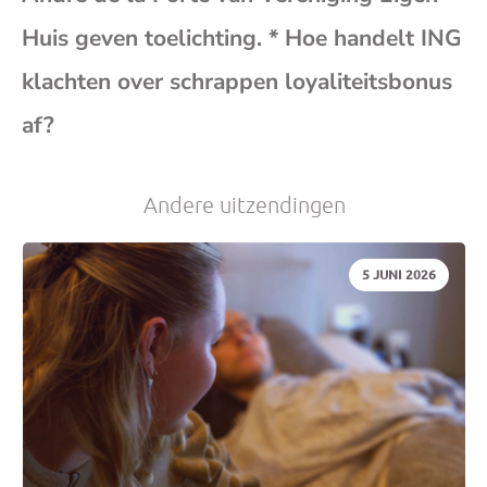
(op
Huis geven toelichting. * Hoe handelt ING
klachten over schrappen loyaliteitsbonus
je
af?
e-
Andere uitzendingen
mai
DATUM:
5 JUNI 2026