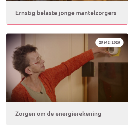
Ernstig belaste jonge mantelzorgers
DATUM:
29 MEI 2026
Zorgen om de energierekening