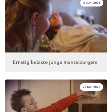
DATUM:
5 JUNI 2026
Ernstig belaste jonge mantelzorgers
DATUM:
29 MEI 2026