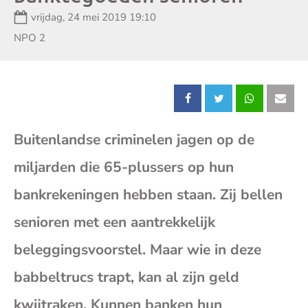
Datum:
vrijdag, 24 mei 2019 19:10
Zender:
NPO 2
Deel
Deel
Deel
Dee
Buitenlandse criminelen jagen op de
dit
dit
dit
dit
miljarden die 65-plussers op hun
bericht
bericht
bericht
beri
bankrekeningen hebben staan. Zij bellen
op
op
op
op
senioren met een aantrekkelijk
beleggingsvoorstel. Maar wie in deze
Facebook
X
Whatsap
E-
babbeltrucs trapt, kan al zijn geld
mai
kwijtraken. Kunnen banken hun