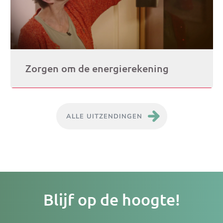
Zorgen om de energierekening
ALLE UITZENDINGEN
Je
Blijf op de hoogte!
e-
ma