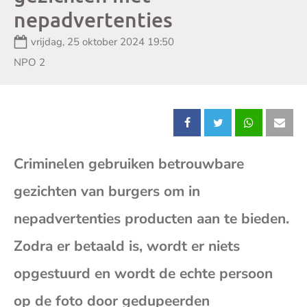
nepadvertenties
Datum:
vrijdag, 25 oktober 2024 19:50
Zender:
NPO 2
Deel
Deel
Deel
Dee
Criminelen gebruiken betrouwbare
dit
dit
dit
dit
gezichten van burgers om in
bericht
bericht
bericht
beri
nepadvertenties producten aan te bieden.
op
op
op
op
Zodra er betaald is, wordt er niets
opgestuurd en wordt de echte persoon
Facebook
X
Whatsap
E-
op de foto door gedupeerden