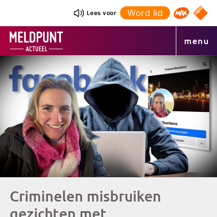
Ga
Word lid
NPO S
Lees voor
Omroep 
naar
de
menu
inhoud
Criminelen misbruiken
gezichten met