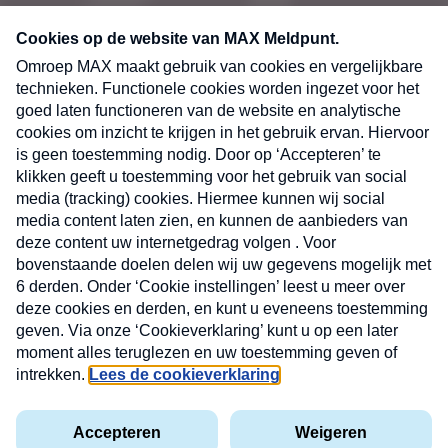
CONTACT
Volg ons op
Nieuwsbrief
X
Neem hier een gratis abonnement op de MAX
Consumenten nieuwsbrief. Elke maandag en
donderdag in uw mailbox.
laring
MAX
Cookieverklaring
Kwetsbaarheid
Cookie
Uw
vakantieman
melden
instellingen
INSCH