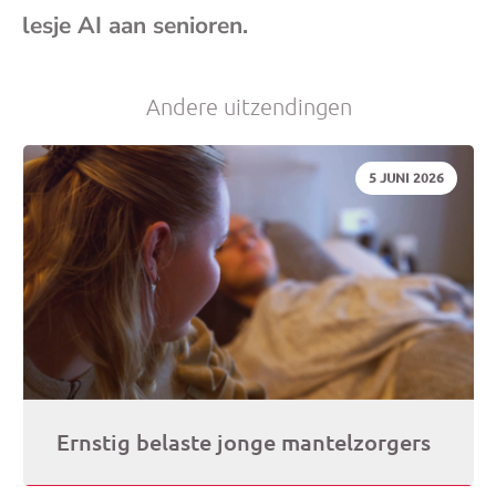
lesje AI aan senioren.
Andere uitzendingen
DATUM:
5 JUNI 2026
Ernstig belaste jonge mantelzorgers