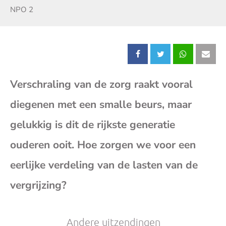
Zender:
NPO 2
Deel
Deel
Deel
Dee
Verschraling van de zorg raakt vooral
dit
dit
dit
dit
diegenen met een smalle beurs, maar
bericht
bericht
bericht
beri
gelukkig is dit de rijkste generatie
op
op
op
op
ouderen ooit. Hoe zorgen we voor een
eerlijke verdeling van de lasten van de
Facebook
X
Whatsap
E-
vergrijzing?
mai
Andere uitzendingen
(op