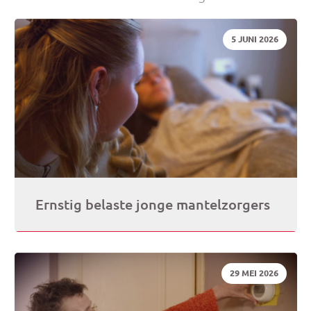
je
DATUM:
5 JUNI 2026
e-
mai
Ernstig belaste jonge mantelzorgers
DATUM:
29 MEI 2026