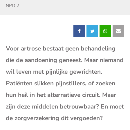
Zender:
NPO 2
Deel
Deel
Deel
Dee
Voor artrose bestaat geen behandeling
dit
dit
dit
dit
die de aandoening geneest. Maar niemand
bericht
bericht
bericht
beri
wil leven met pijnlijke gewrichten.
op
op
op
op
Patiënten slikken pijnstillers, of zoeken
hun heil in het alternatieve circuit. Maar
Facebook
X
Whatsap
E-
zijn deze middelen betrouwbaar? En moet
mai
de zorgverzekering dit vergoeden?
(op