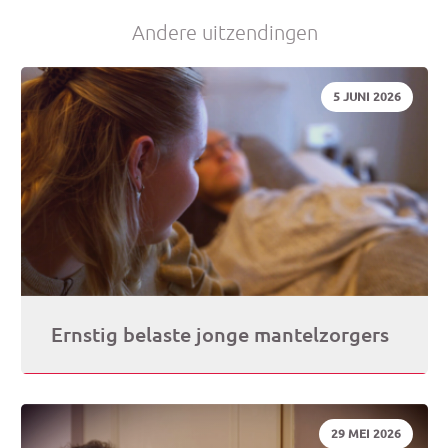
Andere uitzendingen
je
DATUM:
5 JUNI 2026
e-
mai
Ernstig belaste jonge mantelzorgers
DATUM:
29 MEI 2026