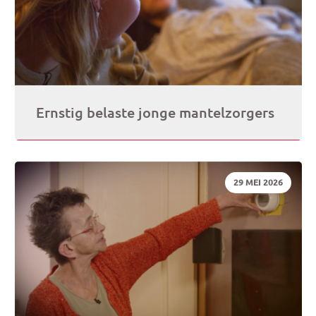
Ernstig belaste jonge mantelzorgers
DATUM:
29 MEI 2026