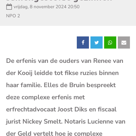
Datum:
vrijdag, 8 november 2024 20:50
Zender:
NPO 2
Deel
Deel
Deel
Dee
De erfenis van de ouders van Renee van
dit
dit
dit
dit
der Kooij leidde tot fikse ruzies binnen
bericht
bericht
bericht
beri
haar familie. Elles de Bruin bespreekt
op
op
op
op
deze complexe erfenis met
erfrechtadvocaat Joost Diks en fiscaal
Facebook
X
Whatsap
E-
jurist Nickey Smelt. Notaris Lucienne van
mai
der Geld vertelt hoe je complexe