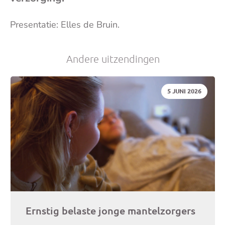
(op
Presentatie: Elles de Bruin.
je
Andere uitzendingen
e-
DATUM:
5 JUNI 2026
mai
Ernstig belaste jonge mantelzorgers