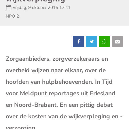
Datum:
vrijdag, 9 oktober 2015 17:41
Zender:
NPO 2
Deel
Deel
Deel
Dee
Zorgaanbieders, zorgverzekeraars en
dit
dit
dit
dit
overheid wijzen naar elkaar, over de
bericht
bericht
bericht
beri
hoofden van hulpbehoevenden. In Tijd
op
op
op
op
voor Meldpunt reportages uit Friesland
en Noord-Brabant. En een pittig debat
Facebook
X
Whatsap
E-
over de kosten van de wijkverpleging en -
mai
verzorging.