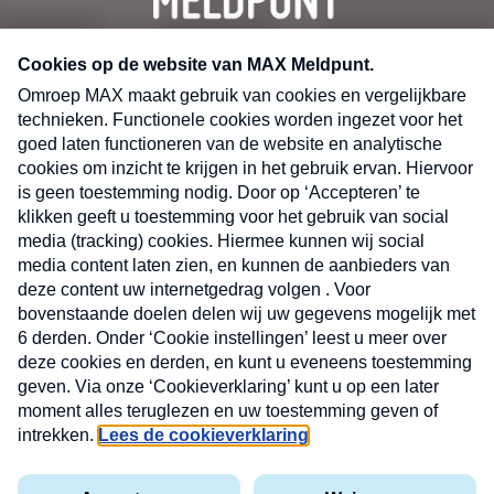
CONTACT
Volg ons op
Nieuwsbrief
X
Neem hier een gratis abonnement op de MAX
Consumenten nieuwsbrief. Elke maandag en
donderdag in uw mailbox.
laring
MAX
Cookieverklaring
Kwetsbaarheid
Cookie
Uw
vakantieman
melden
instellingen