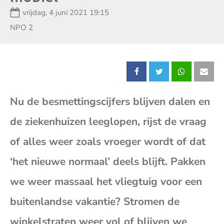
Datum:
vrijdag, 4 juni 2021 19:15
Zender:
NPO 2
Deel
Deel
Deel
Dee
Nu de besmettingscijfers blijven dalen en
dit
dit
dit
dit
de ziekenhuizen leeglopen, rijst de vraag
bericht
bericht
bericht
beri
of alles weer zoals vroeger wordt of dat
op
op
op
op
‘het nieuwe normaal’ deels blijft. Pakken
we weer massaal het vliegtuig voor een
Facebook
X
Whatsap
E-
buitenlandse vakantie? Stromen de
mai
winkelstraten weer vol of blijven we