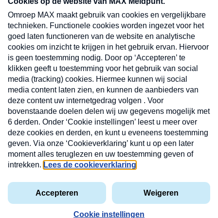
CONTACT
Volg ons op
Nieuwsbrief
X
Neem hier een gratis abonnement op de MAX
Consumenten nieuwsbrief. Elke maandag en
donderdag in uw mailbox.
laring
MAX
Cookieverklaring
Kwetsbaarheid
Cookie
Uw
vakantieman
melden
instellingen
INSCH
e-
VOOR
privacyverklaring
mailadres
DE