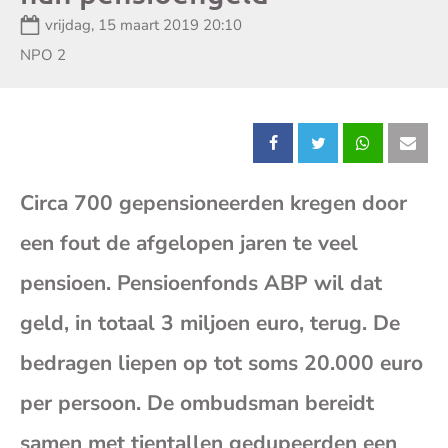
Datum:
vrijdag, 15 maart 2019 20:10
Zender:
NPO 2
Deel
Deel
Deel
Dee
Circa 700 gepensioneerden kregen door
dit
dit
dit
dit
een fout de afgelopen jaren te veel
bericht
bericht
bericht
beri
pensioen. Pensioenfonds ABP wil dat
op
op
op
op
geld, in totaal 3 miljoen euro, terug. De
bedragen liepen op tot soms 20.000 euro
Facebook
X
Whatsap
E-
per persoon. De ombudsman bereidt
mai
samen met tientallen gedupeerden een