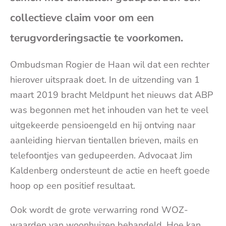
(op
collectieve claim voor om een
terugvorderingsactie te voorkomen.
je
Ombudsman Rogier de Haan wil dat een rechter
e-
hierover uitspraak doet. In de uitzending van 1
maart 2019 bracht Meldpunt het nieuws dat ABP
mai
was begonnen met het inhouden van het te veel
uitgekeerde pensioengeld en hij ontving naar
aanleiding hiervan tientallen brieven, mails en
telefoontjes van gedupeerden. Advocaat Jim
Kaldenberg ondersteunt de actie en heeft goede
hoop op een positief resultaat.
Ook wordt de grote verwarring rond WOZ-
waarden van woonhuizen behandeld. Hoe kan