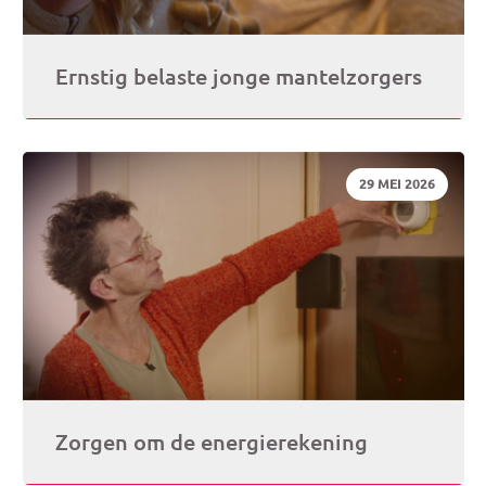
Ernstig belaste jonge mantelzorgers
DATUM:
29 MEI 2026
Zorgen om de energierekening