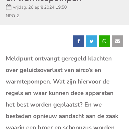
Datum:
vrijdag, 26 april 2024 19:50
Zender:
NPO 2
Deel
Deel
Deel
Dee
Meldpunt ontvangt geregeld klachten
dit
dit
dit
dit
over geluidsoverlast van airco’s en
bericht
bericht
bericht
beri
warmtepompen. Wat zijn hiervoor de
op
op
op
op
regels en waar kunnen deze apparaten
het best worden geplaatst? En we
Facebook
X
Whatsap
E-
besteden opnieuw aandacht aan de zaak
mai
waarin een broer en schoonzus worden