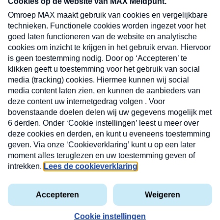
CONTACT
Volg ons op
Nieuwsbrief
X
Neem hier een gratis abonnement op de MAX
Consumenten nieuwsbrief. Elke maandag en
donderdag in uw mailbox.
laring
MAX
Cookieverklaring
Kwetsbaarheid
Cookie
Uw
vakantieman
melden
instellingen
INSCH
e-
VOOR
privacyverklaring
mailadres
DE