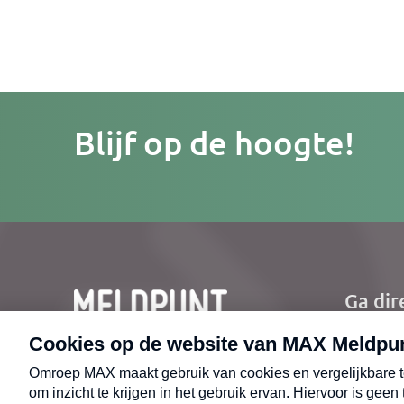
Je
Blijf op de hoogte!
e-
mailad
Ga dir
Ho
Nie
CONTACT