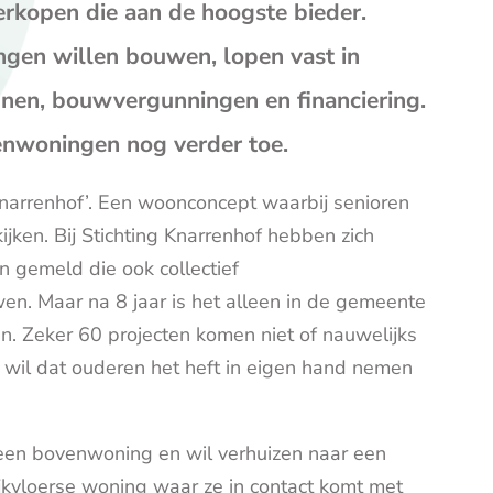
op
op
op
rkopen die aan de hoogste bieder.
Facebook
X
E-
ngen willen bouwen, lopen vast in
mail
(opent
en, bouwvergunningen en financiering.
je
enwoningen nog verder toe.
e-
mailp
narrenhof’. Een woonconcept waarbij senioren
jken. Bij Stichting Knarrenhof hebben zich
 gemeld die ook collectief
n. Maar na 8 jaar is het alleen in de gemeente
n. Zeker 60 projecten komen niet of nauwelijks
st wil dat ouderen het heft in eigen hand nemen
en bovenwoning en wil verhuizen naar een
ijkvloerse woning waar ze in contact komt met