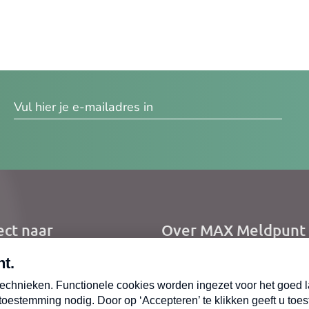
res
ect naar
Over MAX Meldpunt
me
Over Meldpunt Actue
uws