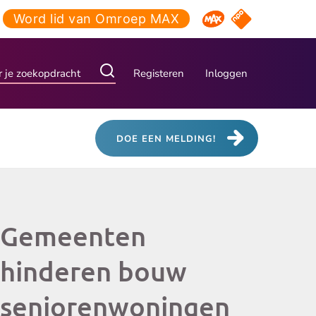
Word lid van Omroep MAX
NPO Start
Omroep MAX
Registeren
Inloggen
DOE EEN MELDING!
Gemeenten
hinderen bouw
seniorenwoningen