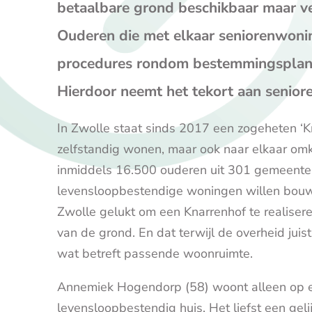
betaalbare grond beschikbaar maar ve
Ouderen die met elkaar seniorenwoni
procedures rondom bestemmingsplann
Hierdoor neemt het tekort aan senior
In Zwolle staat sinds 2017 een zogeheten ‘K
zelfstandig wonen, maar ook naar elkaar omki
inmiddels 16.500 ouderen uit 301 gemeenten
levensloopbestendige woningen willen bouwe
Zwolle gelukt om een Knarrenhof te realisere
van de grond. En dat terwijl de overheid jui
wat betreft passende woonruimte.
Annemiek Hogendorp (58) woont alleen op e
levensloopbestendig huis. Het liefst een gel