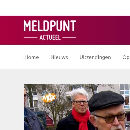
Ga
naar
de
inhoud
Home
Nieuws
Uitzendingen
Op