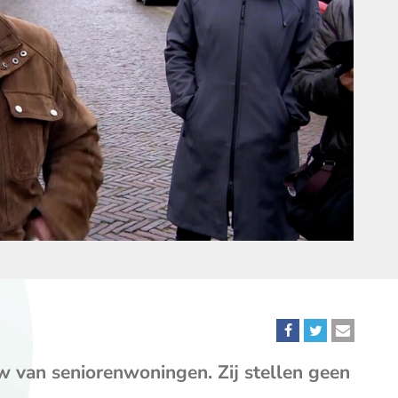
Deel
Deel
Deel
dit
dit
dit
 van seniorenwoningen. Zij stellen geen
bericht
bericht
bericht