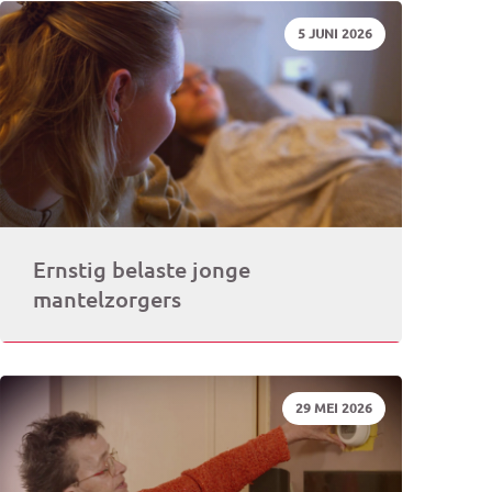
DATUM:
5 JUNI 2026
rogramma)
Ernstig belaste jonge
mantelzorgers
DATUM:
29 MEI 2026