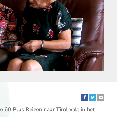
Deel
Deel
Deel
dit
dit
dit
e 60 Plus Reizen naar Tirol valt in het
bericht
bericht
bericht