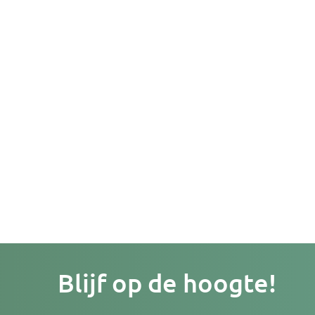
Je
Blijf op de hoogte!
e-
mailad