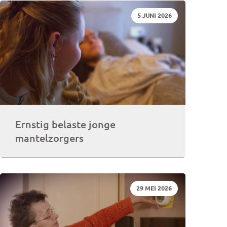
DATUM:
5 JUNI 2026
rogramma)
Ernstig belaste jonge
mantelzorgers
DATUM:
29 MEI 2026