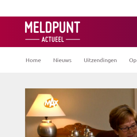
Ga
naar
de
inhoud
Home
Nieuws
Uitzendingen
Op