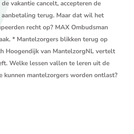
op
op
op
 de vakantie cancelt, accepteren de
Facebook
X
E-
aanbetaling terug. Maar dat wil het
mail
(opent
edupeerden recht op? MAX Ombudsman
je
zaak. * Mantelzorgers blikken terug op
e-
mailp
th Hoogendijk van MantelzorgNL vertelt
t. Welke lessen vallen te leren uit de
e kunnen mantelzorgers worden ontlast?