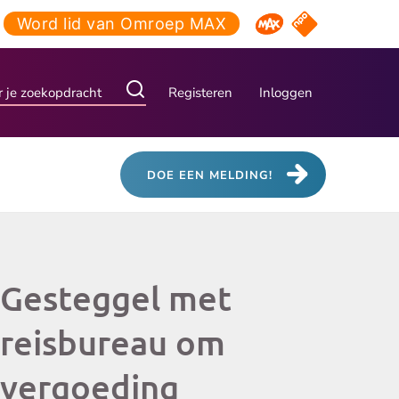
Word lid van Omroep MAX
NPO Start
Omroep MAX
Registeren
Inloggen
DOE EEN MELDING!
Gesteggel met
reisbureau om
vergoeding