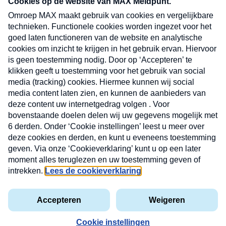
CONTACT
Volg ons op
Nieuwsbrief
X
Neem hier een gratis abonnement op de MAX
Consumenten nieuwsbrief. Elke maandag en
donderdag in uw mailbox.
laring
MAX
Cookieverklaring
Kwetsbaarheid
Cookie
Uw
vakantieman
melden
instellingen
INSCH
e-
VOOR
privacyverklaring
mailadres
DE