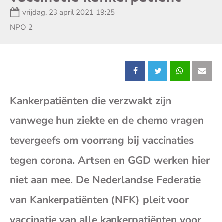
Datum:
vrijdag, 23 april 2021 19:25
Zender:
NPO 2
Deel
Deel
Deel
Dee
Kankerpatiënten die verzwakt zijn
dit
dit
dit
dit
vanwege hun ziekte en de chemo vragen
bericht
bericht
bericht
beri
tevergeefs om voorrang bij vaccinaties
op
op
op
op
tegen corona. Artsen en GGD werken hier
niet aan mee. De Nederlandse Federatie
Facebook
X
Whatsap
E-
van Kankerpatiënten (NFK) pleit voor
mai
vaccinatie van alle kankerpatiënten voor