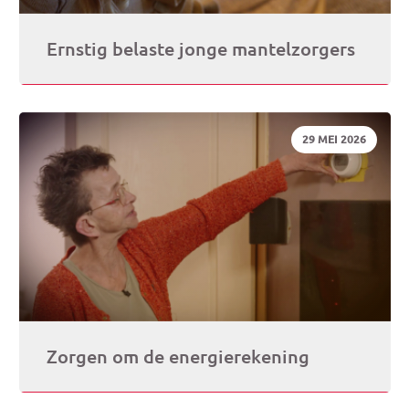
Ernstig belaste jonge mantelzorgers
DATUM:
29 MEI 2026
Zorgen om de energierekening