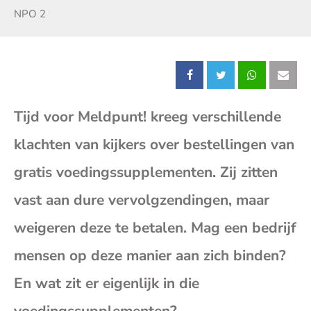
Zender:
NPO 2
Deel
Deel
Deel
Dee
Tijd voor Meldpunt! kreeg verschillende
dit
dit
dit
dit
klachten van kijkers over bestellingen van
bericht
bericht
bericht
beri
gratis voedingssupplementen. Zij zitten
op
op
op
op
vast aan dure vervolgzendingen, maar
weigeren deze te betalen. Mag een bedrijf
Facebook
X
Whatsap
E-
mensen op deze manier aan zich binden?
mai
En wat zit er eigenlijk in die
(op
voedingssupplementen?