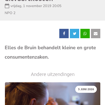
Datum:
vrijdag, 1 november 2019 20:05
Zender:
NPO 2
Deel
Deel
Deel
Dee
Elles de Bruin behandelt kleine en grote
dit
dit
dit
dit
consumentenzaken.
bericht
bericht
bericht
beri
op
op
op
op
Andere uitzendingen
Facebook
X
Whatsap
E-
DATUM:
5 JUNI 2026
mai