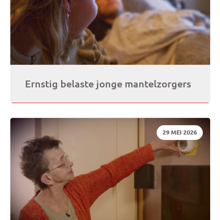
(op
je
e-
Ernstig belaste jonge mantelzorgers
mai
DATUM:
29 MEI 2026